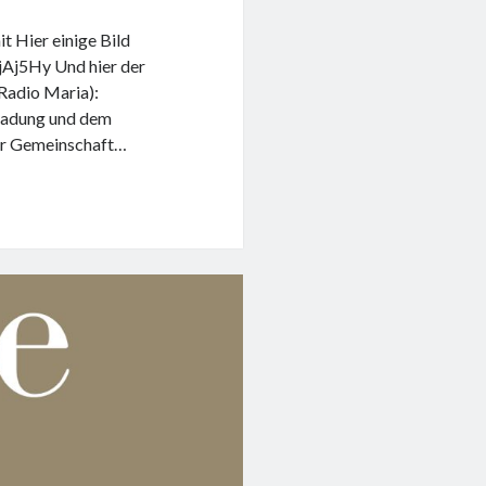
t Hier einige Bild
jAj5Hy Und hier der
Radio Maria):
nladung und dem
ihr Gemeinschaft…
-