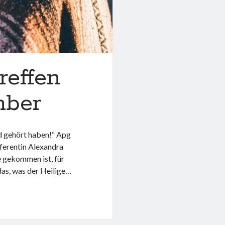
reffen
mber
d gehört haben!“ Apg
eferentin Alexandra
e gekommen ist, für
as, was der Heilige…