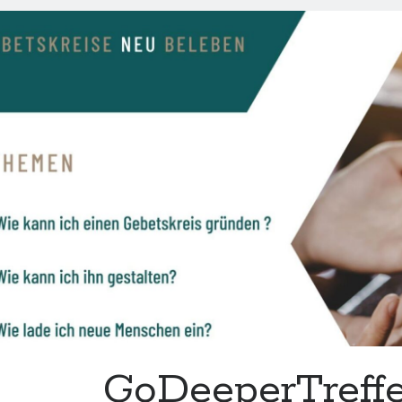
am
7.
Dezember
GoDeeperTreff